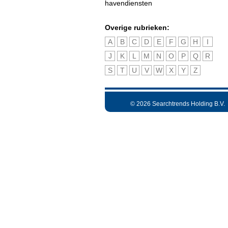
havendiensten
Overige rubrieken:
A
B
C
D
E
F
G
H
I
J
K
L
M
N
O
P
Q
R
S
T
U
V
W
X
Y
Z
© 2026 Searchtrends Holding B.V.