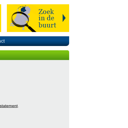
ct
 statement
.