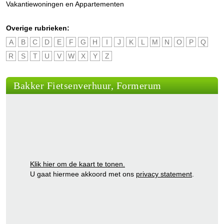
Vakantiewoningen en Appartementen
Overige rubrieken:
A
B
C
D
E
F
G
H
I
J
K
L
M
N
O
P
Q
R
S
T
U
V
W
X
Y
Z
Bakker Fietsenverhuur, Formerum
Klik hier om de kaart te tonen.
U gaat hiermee akkoord met ons
privacy statement
.