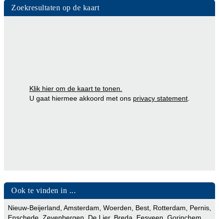
Zoekresultaten op de kaart
Klik hier om de kaart te tonen.
U gaat hiermee akkoord met ons
privacy statement
.
Ook te vinden in ...
Nieuw-Beijerland
,
Amsterdam
,
Woerden
,
Best
,
Rotterdam
,
Pernis
,
Enschede
,
Zevenbergen
,
De Lier
,
Breda
,
Eesveen
,
Gorinchem
,