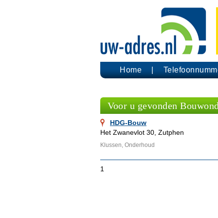
Home
Telefoonnumm
Voor u gevonden Bouwond
HDG-Bouw
Het Zwanevlot 30, Zutphen
Klussen, Onderhoud
1