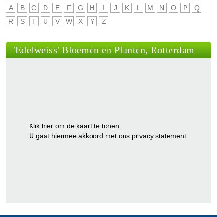
A
B
C
D
E
F
G
H
I
J
K
L
M
N
O
P
Q
R
S
T
U
V
W
X
Y
Z
'Edelweiss' Bloemen en Planten, Rotterdam
Klik hier om de kaart te tonen.
U gaat hiermee akkoord met ons
privacy statement
.