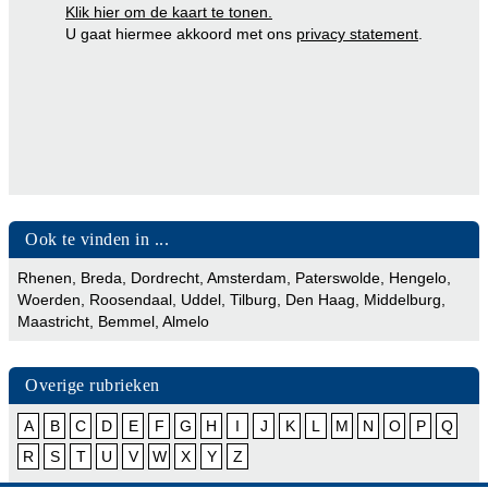
Klik hier om de kaart te tonen.
U gaat hiermee akkoord met ons
privacy statement
.
Ook te vinden in ...
Rhenen
,
Breda
,
Dordrecht
,
Amsterdam
,
Paterswolde
,
Hengelo
,
Woerden
,
Roosendaal
,
Uddel
,
Tilburg
,
Den Haag
,
Middelburg
,
Maastricht
,
Bemmel
,
Almelo
Overige rubrieken
A
B
C
D
E
F
G
H
I
J
K
L
M
N
O
P
Q
R
S
T
U
V
W
X
Y
Z