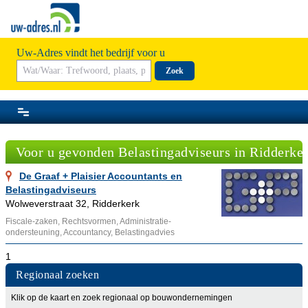
Uw-Adres vindt het bedrijf voor u
Zoek
Voor u gevonden Belastingadviseurs in Ridderke
De Graaf + Plaisier Accountants en
Belastingadviseurs
Wolweverstraat 32, Ridderkerk
Fiscale-zaken, Rechtsvormen, Administratie-
ondersteuning, Accountancy, Belastingadvies
1
Regionaal zoeken
Klik op de kaart en zoek regionaal op bouwondernemingen