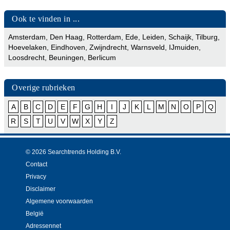
Ook te vinden in ...
Amsterdam
,
Den Haag
,
Rotterdam
,
Ede
,
Leiden
,
Schaijk
,
Tilburg
,
Hoevelaken
,
Eindhoven
,
Zwijndrecht
,
Warnsveld
,
IJmuiden
,
Loosdrecht
,
Beuningen
,
Berlicum
Overige rubrieken
A
B
C
D
E
F
G
H
I
J
K
L
M
N
O
P
Q
R
S
T
U
V
W
X
Y
Z
© 2026 Searchtrends Holding B.V.
Contact
Privacy
Disclaimer
Algemene voorwaarden
België
Adressennet