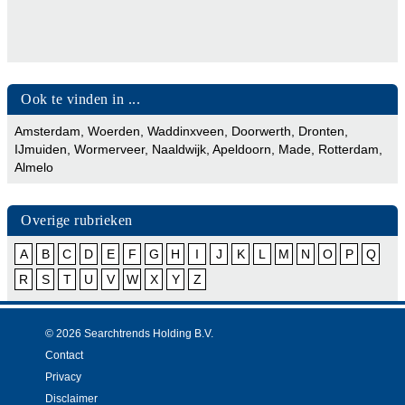
Ook te vinden in ...
Amsterdam
,
Woerden
,
Waddinxveen
,
Doorwerth
,
Dronten
,
IJmuiden
,
Wormerveer
,
Naaldwijk
,
Apeldoorn
,
Made
,
Rotterdam
,
Almelo
Overige rubrieken
A
B
C
D
E
F
G
H
I
J
K
L
M
N
O
P
Q
R
S
T
U
V
W
X
Y
Z
© 2026 Searchtrends Holding B.V.
Contact
Privacy
Disclaimer